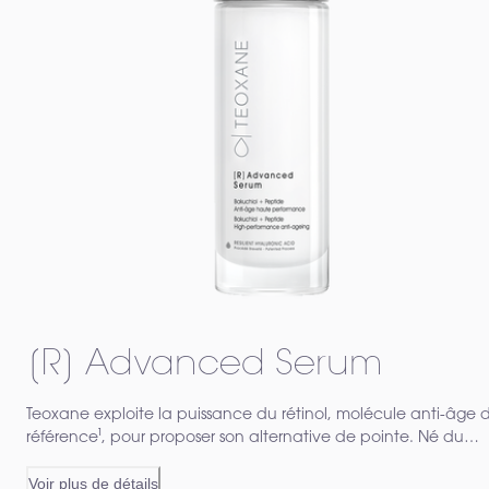
[R] Advanced Serum
Teoxane exploite la puissance du rétinol, molécule anti-âge 
référence¹, pour proposer son alternative de pointe. Né du
complexe innovant « Retinol-like » [Bakuchiol et Peptide], le [
Voir plus de détails
Advanced Serum réduit les rides et améliore la fermeté de la