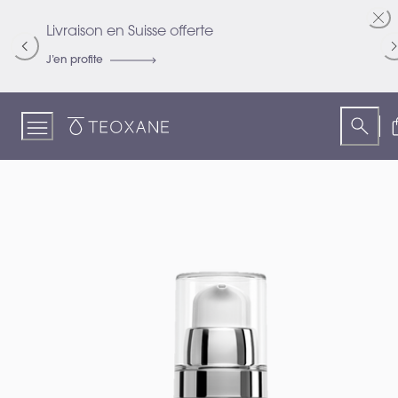
Skip
to
Livraison en Suisse offerte
R
Content
J’en profite
Je
Teoxane