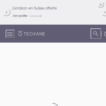
Skip
to
Livraison en Suisse offerte
R
Content
J’en profite
Je
Teoxane