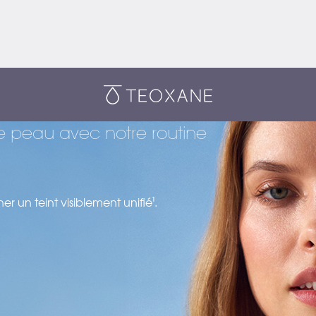
Teoxane
tre peau avec notre routine
ner un teint visiblement unifié¹.