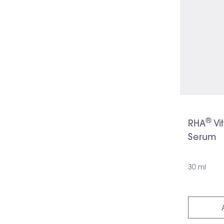
®
RHA
️ Vi
Serum
30 ml