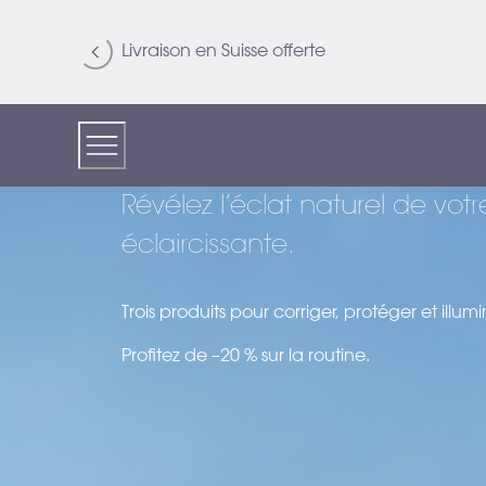
Skip
to
Livraison en Suisse offerte
Content
Révélez l’éclat naturel de vo
éclaircissante.
Trois produits pour corriger, protéger et illumi
Profitez de –20 % sur la routine.