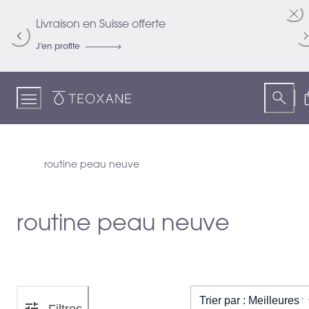
Skip
to
Livraison en Suisse offerte
R
Content
J’en profite
Je
Teoxane
routine peau neuve
routine peau neuve