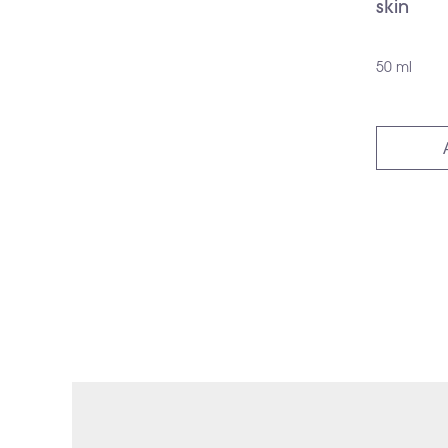
skin
50 ml