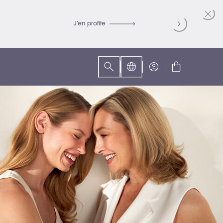
Recevez -10
J’en profite