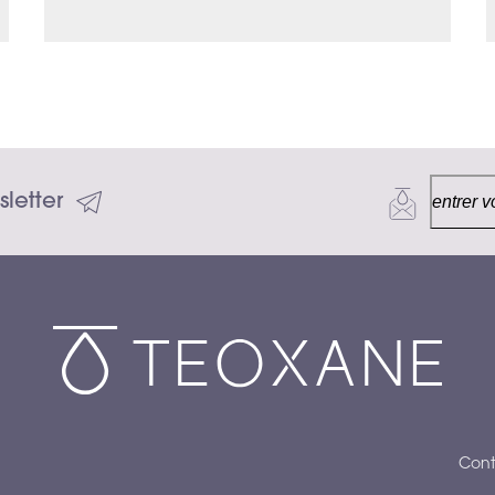
letter
Cont